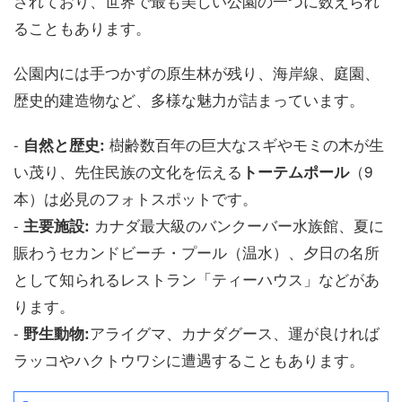
されており、世界で最も美しい公園の一つに数えられ
ることもあります。
公園内には手つかずの原生林が残り、海岸線、庭園、
歴史的建造物など、多様な魅力が詰まっています。
-
樹齢数百年の巨大なスギやモミの木が生
自然と歴史:
い茂り、先住民族の文化を伝える
（9
トーテムポール
本）は必見のフォトスポットです。
-
カナダ最大級のバンクーバー水族館、夏に
主要施設:
賑わうセカンドビーチ・プール（温水）、夕日の名所
として知られるレストラン「ティーハウス」などがあ
ります。
-
アライグマ、カナダグース、運が良ければ
野生動物:
ラッコやハクトウワシに遭遇することもあります。