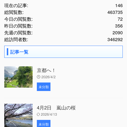
現在の記事:
146
総閲覧数:
463735
今日の閲覧数:
72
昨日の閲覧数:
356
先週の閲覧数:
2090
総訪問者数:
346292
記事一覧
京都へ！
2026/4/2
未分類
4月2日 嵐山の桜
2026/4/13
未分類