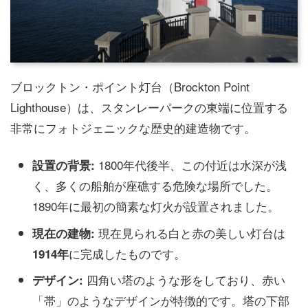
ブロックトン・ポイント灯台（Brockton Point
Lighthouse）は、スタンレーパークの東端に位置する
非常にフォトジェニックな歴史的建造物です。
1800年代後半、この付近は水深が浅
設置の背景:
く、多くの船舶が座礁する危険な場所でした。
1890年に最初の簡素な灯火が設置されました。
現在見られる白と赤の美しい灯台は
現在の建物:
に完成したものです。
1914年
四角い塔のような形をしており、赤い
デザイン:
「帯」のようなデザインが特徴的です。塔の下部