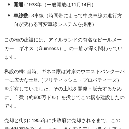
1938年（一般開放は11月14日）
開通:
3車線（時間帯によって中央車線の進行方
車線数:
向が変わる可変車線システムを採用）
この橋の建設には、アイルランドの有名なビールメー
カー「ギネス（Guinness）」の一族が深く関わってい
ます。
私設の橋: 当時、ギネス家は対岸のウエストバンクーバ
ーに広大な土地（ブリティッシュ・プロパティーズ）
を所有していました。その土地を開発・販売するため
に、自費（約600万ドル）を投じてこの橋を建設したの
です。
売却と街灯: 1955年に州政府に売却されるまで、この
橋は私有物でした。また、橋を彩る美しいライトアッ