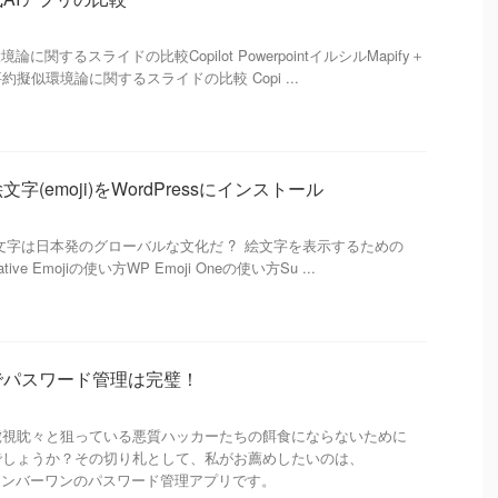
 擬似環境論に関するスライドの比較Copilot PowerpointイルシルMapify＋
い要約擬似環境論に関するスライドの比較 Copi ...
(emoji)をWordPressにインストール
目 次 ? 絵文字は日本発のグローバルな文化だ ? 絵文字を表示するための
ive Emojiの使い方WP Emoji Oneの使い方Su ...
プリでパスワード管理は完璧！
虎視眈々と狙っている悪質ハッカーたちの餌食にならないために
でしょうか？その切り札として、私がお薦めしたいのは、
人気ナンバーワンのパスワード管理アプリです。