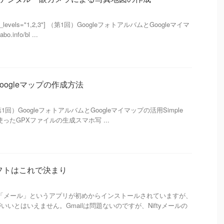
heading_levels="1,2,3"] （第1回）GoogleフォトアルバムとGoogleマイマ
.info/bl ...
ogleマップの作成方法
 次 （第1回）GoogleフォトアルバムとGoogleマイマップの活用Simple
erを使ったGPXファイルの生成スマホ写 ...
ソフトはこれで決まり
iPhoneには「メール」というアプリが初めからインストールされていますが、
いとはいえません。Gmailは問題ないのですが、Niftyメールの