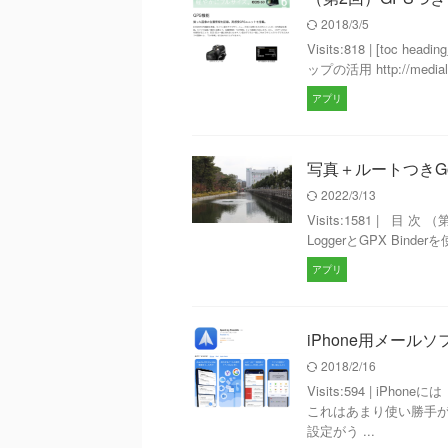
2018/3/5
Visits:818 | [toc 
ップの活用 http://medialabo
アプリ
写真＋ルートつきGo
2022/3/13
Visits:1581 | 目
LoggerとGPX Bind
アプリ
iPhone用メール
2018/2/16
Visits:594 | 
これはあまり使い勝手がい
設定がう ...