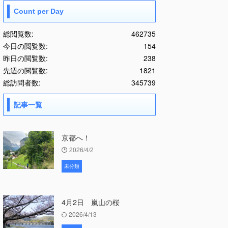
Count per Day
総閲覧数:
462735
今日の閲覧数:
154
昨日の閲覧数:
238
先週の閲覧数:
1821
総訪問者数:
345739
記事一覧
京都へ！
2026/4/2
未分類
4月2日 嵐山の桜
2026/4/13