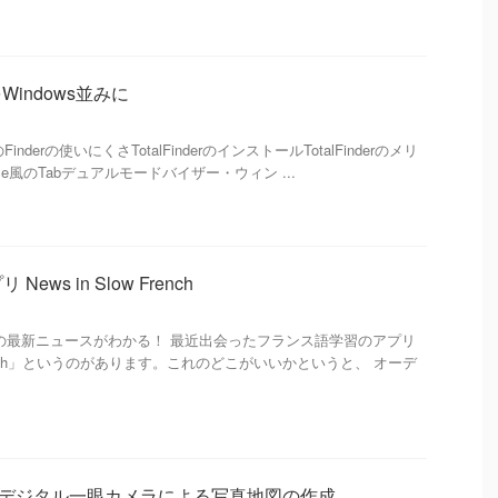
cをWindows並みに
ac のFinderの使いにくさTotalFinderのインストールTotalFinderのメリ
e風のTabデュアルモードバイザー・ウィン ...
ws in Slow French
フランス語の最新ニュースがわかる！ 最近出会ったフランス語学習のアプリ
w French」というのがあります。これのどこがいいかというと、 オーデ
きデジタル一眼カメラによる写真地図の作成