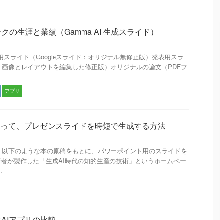
の生涯と業績（Gamma AI 生成スライド）
目 次 発表用スライド（Googleスライド：オリジナル無修正版）発表用スラ
イド：画像とレイアウトを編集した修正版）オリジナルの論文（PDFフ
アプリ
Iを使って、プレゼンスライドを時短で生成する方法
 原稿の準備 以下のような本の原稿をもとに、パワーポイント用のスライドを
者が製作した「生成AI時代の知的生産の技術」というホームペー
.
AIアプリの比較