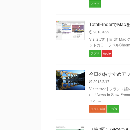
アプリ
TotalFinderでMa
2018/4/29
Visits:701 | 目 次 M
ットカラーラベルChrom
アプリ
Apple
今日のおすすめアプリ Ne
2018/3/17
Visits:827 | 
に「News in Slo
ィオ ...
フランス語
アプリ
（第2回）GPSつ