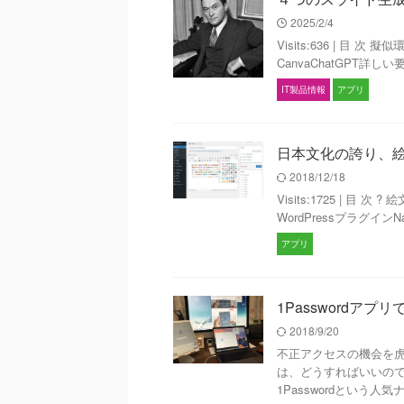
2025/2/4
Visits:636 | 目 次
CanvaChatGPT詳し
IT製品情報
アプリ
日本文化の誇り、絵文字
2018/12/18
Visits:1725 | 
WordPressプラグインNat
アプリ
1Passwordア
2018/9/20
不正アクセスの機会を
は、どうすればいいの
1Passwordという