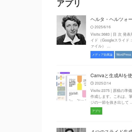
アプリ
ヘルタ・ヘルツォーク
2025/6/16
Visits:3683 | 
イド（Googleスラ
ァイル） ...
メディア効果論
WordPress
Canvaと生成A
2025/2/14
Visits:2375 |
作成します。これは、筆
ジの一節を抜き出して ..
アプリ
４つのスライド生成