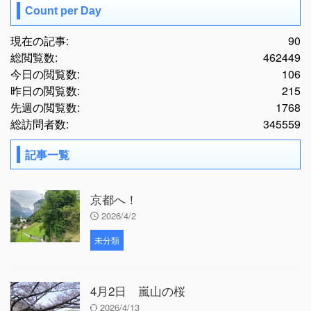
Count per Day
現在の記事:
90
総閲覧数:
462449
今日の閲覧数:
106
昨日の閲覧数:
215
先週の閲覧数:
1768
総訪問者数:
345559
記事一覧
京都へ！
2026/4/2
未分類
4月2日 嵐山の桜
2026/4/13