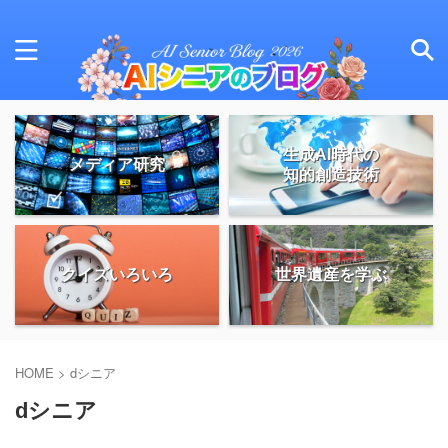
生成AI時代の
メディア研究
知的創造技術
クイズいろいろ
世界遺産を学ぶ
HOME
>
dシニア
dシニア