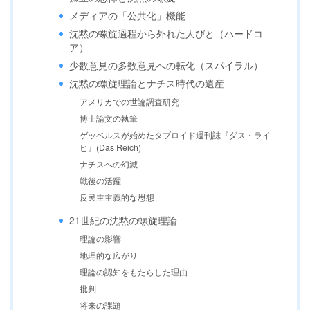
メディアの「公共化」機能
沈黙の螺旋過程から外れた人びと（ハードコ
ア）
少数意見の多数意見への転化（スパイラル）
沈黙の螺旋理論とナチス時代の遺産
アメリカでの世論調査研究
博士論文の執筆
ゲッベルスが始めたタブロイド週刊誌『ダス・ライ
ヒ』(Das Reich)
ナチスへの幻滅
戦後の活躍
反民主主義的な思想
21世紀の沈黙の螺旋理論
理論の影響
地理的な広がり
理論の認知をもたらした理由
批判
将来の課題