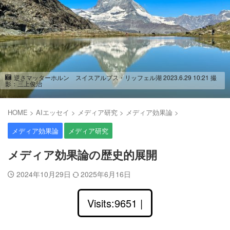
逆さマッターホルン スイスアルプス・リッフェル湖 2023.6.29 10:21 撮
影：三上俊治
HOME
>
AIエッセイ
>
メディア研究
>
メディア効果論
>
メディア効果論
メディア研究
メディア効果論の歴史的展開
2024年10月29日
2025年6月16日
Visits:9651 |