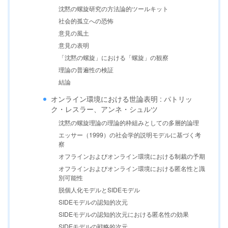
沈黙の螺旋研究の方法論的ツールキット
社会的孤立への恐怖
意見の風土
意見の表明
「沈黙の螺旋」における「螺旋」の観察
理論の普遍性の検証
結論
オンライン環境における世論表明 : パトリッ
ク・レスラー、アンネ・シュルツ
沈黙の螺旋理論の理論的枠組みとしての多層的論理
エッサー（1999）の社会学的説明モデルに基づく考
察
オフラインおよびオンライン環境における制裁の予期
オフラインおよびオンライン環境における匿名性と識
別可能性
脱個人化モデルとSIDEモデル
SIDEモデルの認知的次元
SIDEモデルの認知的次元における匿名性の効果
SIDEモデルの戦略的次元