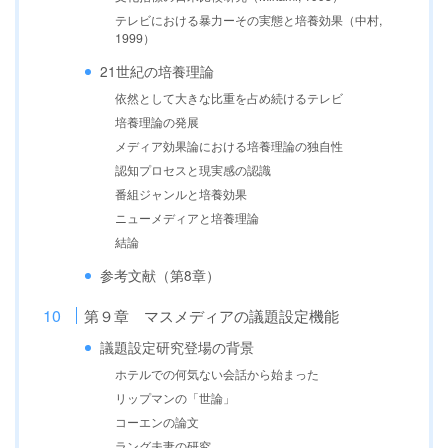
テレビにおける暴力ーその実態と培養効果（中村,
1999）
21世紀の培養理論
依然として大きな比重を占め続けるテレビ
培養理論の発展
メディア効果論における培養理論の独自性
認知プロセスと現実感の認識
番組ジャンルと培養効果
ニューメディアと培養理論
結論
参考文献（第8章）
第９章 マスメディアの議題設定機能
議題設定研究登場の背景
ホテルでの何気ない会話から始まった
リップマンの「世論」
コーエンの論文
ラング夫妻の研究