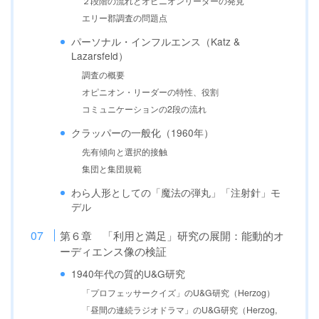
２段階の流れとオピニオンリーダーの発見
エリー郡調査の問題点
パーソナル・インフルエンス（Katz &
Lazarsfeld）
調査の概要
オピニオン・リーダーの特性、役割
コミュニケーションの2段の流れ
クラッパーの一般化（1960年）
先有傾向と選択的接触
集団と集団規範
わら人形としての「魔法の弾丸」「注射針」モ
デル
第６章 「利用と満足」研究の展開：能動的オ
ーディエンス像の検証
1940年代の質的U&G研究
「プロフェッサークイズ」のU&G研究（Herzog）
「昼間の連続ラジオドラマ」のU&G研究（Herzog,