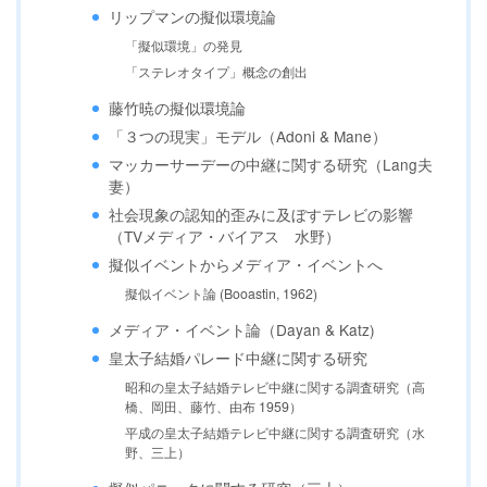
リップマンの擬似環境論
「擬似環境」の発見
「ステレオタイプ」概念の創出
藤竹暁の擬似環境論
「３つの現実」モデル（Adoni & Mane）
マッカーサーデーの中継に関する研究（Lang夫
妻）
社会現象の認知的歪みに及ぼすテレビの影響
（TVメディア・バイアス 水野）
擬似イベントからメディア・イベントへ
擬似イベント論 (Booastin, 1962)
メディア・イベント論（Dayan & Katz)
皇太子結婚パレード中継に関する研究
昭和の皇太子結婚テレビ中継に関する調査研究（高
橋、岡田、藤竹、由布 1959）
平成の皇太子結婚テレビ中継に関する調査研究（水
野、三上）