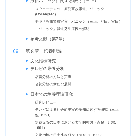
擬似パニックに関する研究（三上）
スウェーデンの「原発事故報道」パニック
(Rosengren)
平塚「誤報警戒宣言」パニック（三上、池田、宮田）
「パニック」報道発生原因の解明
参考文献（第7章）
第８章 培養理論
文化指標研究
テレビの培養分析
培養分析の方法と実際
培養分析の新たな展開
日本での培養理論研究
研究レビュー
テレビによる社会的現実の認知に関する研究（三上
他, 1989）
培養仮説の日本における実証的検討（斉藤・川端,
1991）
文化指標の日米比較研究（Mikami, 1993）