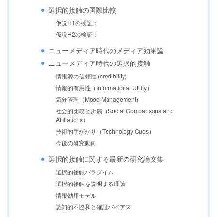
選択的接触の国際比較
仮説H1の検証：
仮説H2の検証：
ニューメディア時代のメディア効果論
ニューメディア時代の選択的接触
情報源の信頼性 (credibility)
情報的有用性（Informational Utility）
気分管理（Mood Management)
社会的比較と所属（Social Comparisons and
Affiliations）
技術的手がかり（Technology Cues）
今後の研究動向
選択的接触に関する最新の研究論文集
選択的接触パラダイム
選択的接触を説明する理論
情報効用モデル
認知的不協和と確証バイアス