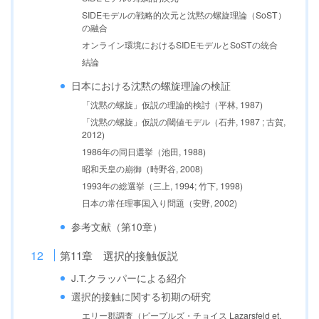
SIDEモデルの戦略的次元と沈黙の螺旋理論（SoST）
の融合
オンライン環境におけるSIDEモデルとSoSTの統合
結論
日本における沈黙の螺旋理論の検証
「沈黙の螺旋」仮説の理論的検討（平林, 1987)
「沈黙の螺旋」仮説の閾値モデル（石井, 1987 ; 古賀,
2012)
1986年の同日選挙（池田, 1988)
昭和天皇の崩御（時野谷, 2008)
1993年の総選挙（三上, 1994; 竹下, 1998)
日本の常任理事国入り問題（安野, 2002)
参考文献（第10章）
第11章 選択的接触仮説
J.T.クラッパーによる紹介
選択的接触に関する初期の研究
エリー郡調査（ピープルズ・チョイス Lazarsfeld et.