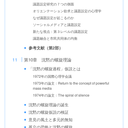
議題設定研究の７つの側面
オリエンテーション欲求と議題設定の心理学
なぜ議題設定が起こるのか
ソーシャルメディアと議題設定
新たな視点：第３レベルの議題設定
議題融合と市民共同体の均衡
参考文献（第2部）
第10章 沈黙の螺旋理論
「沈黙の螺旋過程」仮説とは
1972年の国際心理学会議
1973年の論文：Return to the concept of powerful
mass media
1974年の論文：The spiral of silence
沈黙の螺旋理論の誕生
沈黙の螺旋仮説の検証
意見の風土と多元的無知
孤立の恐怖と沈黙の螺旋