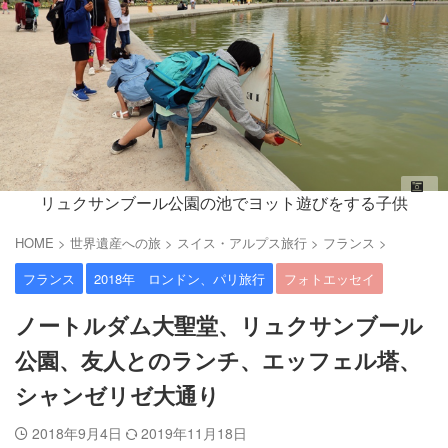
リュクサンブール公園の池でヨット遊びをする子供
HOME
>
世界遺産への旅
>
スイス・アルプス旅行
>
フランス
>
フランス
2018年 ロンドン、パリ旅行
フォトエッセイ
ノートルダム大聖堂、リュクサンブール
公園、友人とのランチ、エッフェル塔、
シャンゼリゼ大通り
2018年9月4日
2019年11月18日