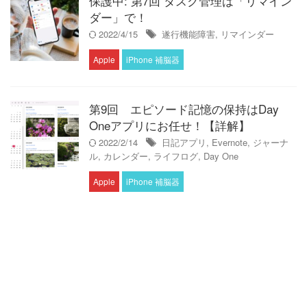
保護中: 第7回 タスク管理は「リマイン
ダー」で！
2022/4/15
遂行機能障害
,
リマインダー
Apple
iPhone 補脳器
第9回 エピソード記憶の保持はDay
Oneアプリにお任せ！【詳解】
2022/2/14
日記アプリ
,
Evernote
,
ジャーナ
ル
,
カレンダー
,
ライフログ
,
Day One
Apple
iPhone 補脳器