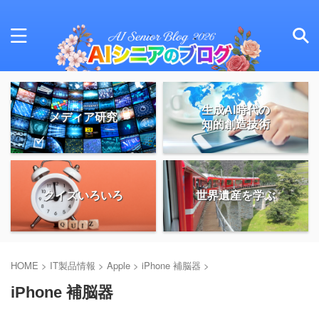
生成AI時代の
メディア研究
知的創造技術
クイズいろいろ
世界遺産を学ぶ
HOME
>
IT製品情報
>
Apple
>
iPhone 補脳器
>
iPhone 補脳器