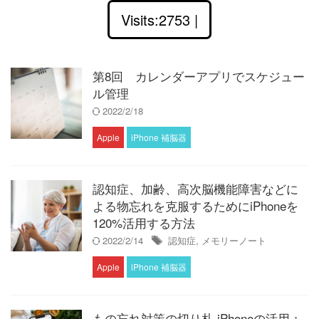
Visits:2753 |
第8回 カレンダーアプリでスケジュー
ル管理
2022/2/18
Apple
iPhone 補脳器
認知症、加齢、高次脳機能障害などに
よる物忘れを克服するためにiPhoneを
120%活用する方法
2022/2/14
認知症
,
メモリーノート
Apple
iPhone 補脳器
もの忘れ対策の切り札 iPhoneの活用：