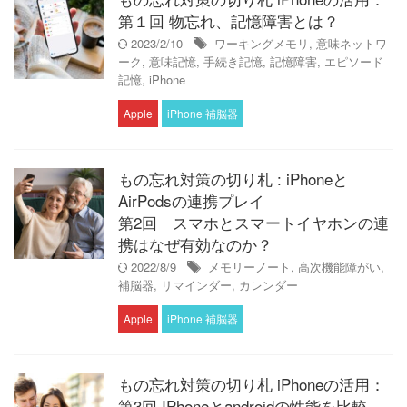
第１回 物忘れ、記憶障害とは？
2023/2/10
ワーキングメモリ
,
意味ネットワ
ーク
,
意味記憶
,
手続き記憶
,
記憶障害
,
エピソード
記憶
,
iPhone
Apple
iPhone 補脳器
もの忘れ対策の切り札 : iPhoneと
AirPodsの連携プレイ
第2回 スマホとスマートイヤホンの連
携はなぜ有効なのか？
2022/8/9
メモリーノート
,
高次機能障がい
,
補脳器
,
リマインダー
,
カレンダー
Apple
iPhone 補脳器
もの忘れ対策の切り札 iPhoneの活用：
第3回 IPhoneとandroidの性能を比較