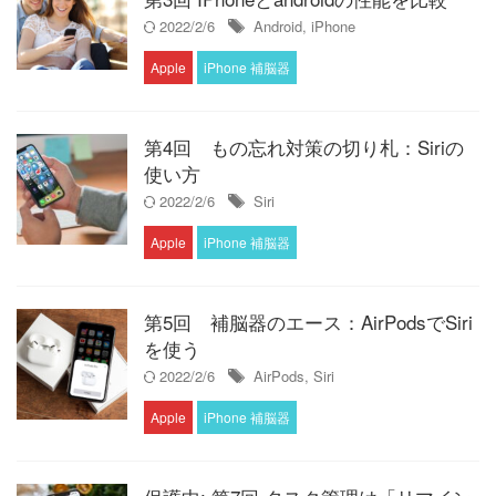
2022/2/6
Android
,
iPhone
Apple
iPhone 補脳器
第4回 もの忘れ対策の切り札：Siriの
使い方
2022/2/6
Siri
Apple
iPhone 補脳器
第5回 補脳器のエース：AirPodsでSiri
を使う
2022/2/6
AirPods
,
Siri
Apple
iPhone 補脳器