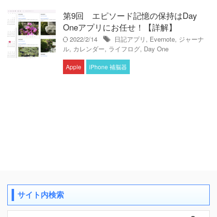
第9回 エピソード記憶の保持はDay
Oneアプリにお任せ！【詳解】
2022/2/14
日記アプリ
,
Evernote
,
ジャーナ
ル
,
カレンダー
,
ライフログ
,
Day One
Apple
iPhone 補脳器
サイト内検索