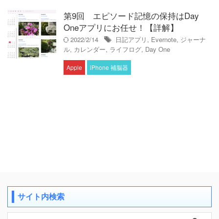
第9回 エピソード記憶の保持はDay
Oneアプリにお任せ！【詳解】
2022/2/14
日記アプリ
,
Evernote
,
ジャーナ
ル
,
カレンダー
,
ライフログ
,
Day One
Apple
iPhone 補脳器
サイト内検索