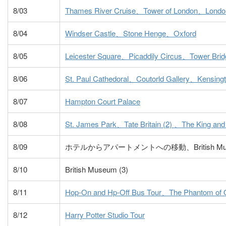
8/03
Thames River Cruise、Tower of London、Londo
8/04
Windser Castle、Stone Henge、Oxford
8/05
Leicester Square、Picaddily Circus、Tower Brid
8/06
St. Paul Cathedoral、Coutorld Gallery、Kensing
8/07
Hampton Court Palace
8/08
St. James Park、Tate Britain (2) 、The King and 
8/09
ホテルからアパートメントへの移動、British Muse
8/10
British Museum (3)
8/11
Hop-On and Hp-Off Bus Tour、The Phantom of 
8/12
Harry Potter Studio Tour