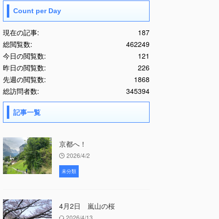
Count per Day
現在の記事:
187
総閲覧数:
462249
今日の閲覧数:
121
昨日の閲覧数:
226
先週の閲覧数:
1868
総訪問者数:
345394
記事一覧
京都へ！
2026/4/2
未分類
4月2日 嵐山の桜
2026/4/13