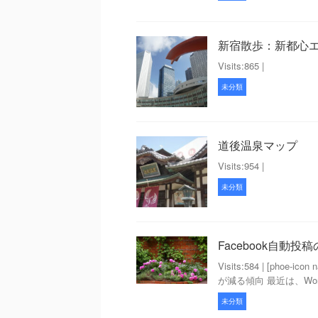
新宿散歩：新都心
Visits:865 |
未分類
道後温泉マップ
Visits:954 |
未分類
Facebook自動投
Visits:584 | [phoe-i
が減る傾向 最近は、Word
未分類