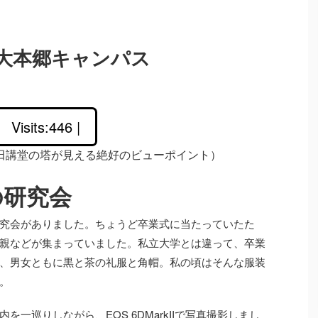
大本郷キャンパス
Visits:446 |
田講堂の塔が見える絶好のビューポイント）
の研究会
究会がありました。ちょうど卒業式に当たっていたた
親などが集まっていました。私立大学とは違って、卒業
、男女ともに黒と茶の礼服と角帽。私の頃はそんな服装
。
一巡りしながら、EOS 6DMarkIIで写真撮影しまし