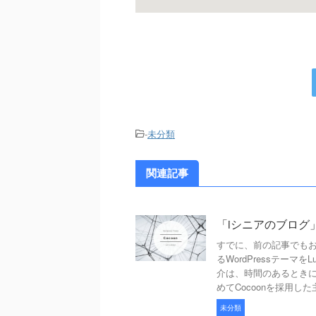
-
未分類
関連記事
「iシニアのブログ
すでに、前の記事でもお
るWordPressテーマを
介は、時間のあるときに少
めてCocoonを採用
未分類