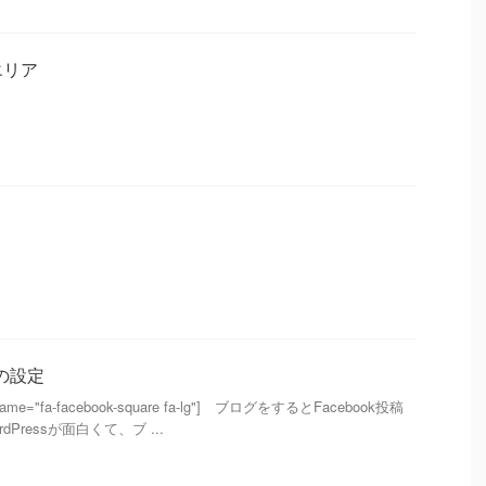
エリア
稿の設定
con name="fa-facebook-square fa-lg"] ブログをするとFacebook投稿
Pressが面白くて、ブ ...