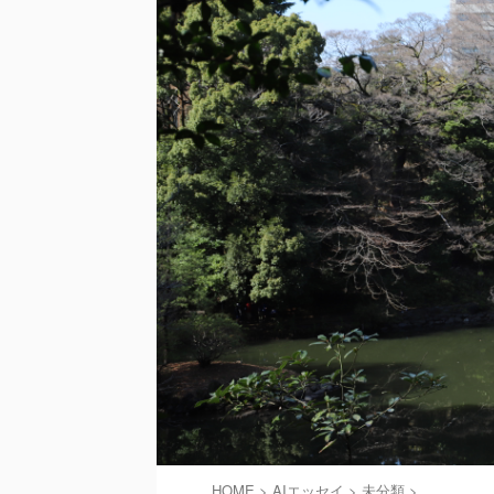
HOME
>
AIエッセイ
>
未分類
>