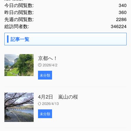
今日の閲覧数:
340
昨日の閲覧数:
360
先週の閲覧数:
2286
総訪問者数:
346224
記事一覧
京都へ！
2026/4/2
未分類
4月2日 嵐山の桜
2026/4/13
未分類