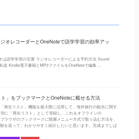
ラジオレコーダーとOneNoteで語学学習の効率アッ
目 次 ラジオは語学学習の宝庫 ラジオレコーダーによる予約方法 Sound
を転送 Kindle電子書籍とMP3ファイルをOneNoteで編集 ...
リスト」をブックマークとOneNoteに載せる方法
beの「再生リスト」機能を最大限に活用して、海外旅行の観光に関す
マ別に「再生リスト」として登録し、これをオフラインの
ップ、ブラウザのブックマークに階層メニュー方式で取り込む方法を、
階から順を追って、わかりやすく紹介したいと思います。完成までしば