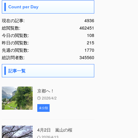
Count per Day
現在の記事:
4936
総閲覧数:
462451
今日の閲覧数:
108
昨日の閲覧数:
215
先週の閲覧数:
1770
総訪問者数:
345560
記事一覧
京都へ！
2026/4/2
未分類
4月2日 嵐山の桜
2026/4/13