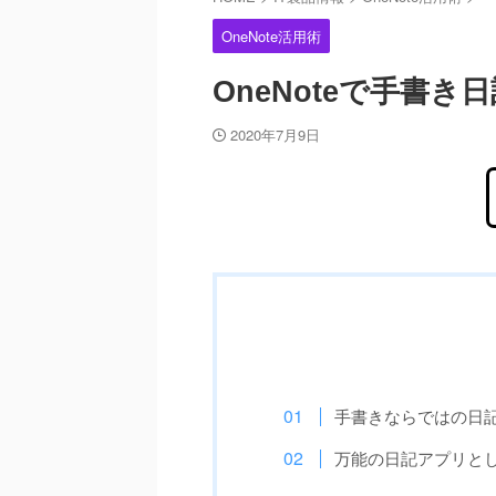
OneNote活用術
OneNoteで手書
2020年7月9日
手書きならではの日
万能の日記アプリとして