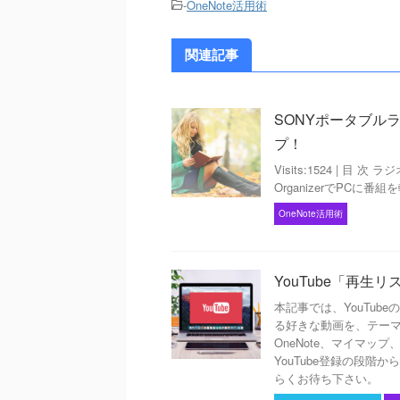
-
OneNote活用術
関連記事
SONYポータブル
プ！
Visits:1524 | 
OrganizerでPCに番組
OneNote活用術
YouTube「再生
本記事では、YouTu
る好きな動画を、テー
OneNote、マイマ
YouTube登録の段
らくお待ち下さい。