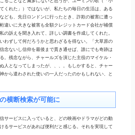
こることなど滅多にないと思うが、ユーミンの歌（「小
てくれた」）ではないが、私たちの毎日の生活は、ある
なども、先日ロンドンに行ったとき、詐欺の被害に遭っ
桁違いに大きな被害も全額クレジットカード会社が補償
私の訴えを聞き入れて、詳しい調書を作成してくれた。
いわずして何だろうかと思わざるを得ない。「大草原の
信念ないし信仰を最後まで貫き通せば、誰にでも奇跡は
る。残念ながら、チャールズを演じた主役のマイケル・
ぬ人となってしまったが、、、。もしかすると、チャー
神から遣わされた使いの一人だったのかもしれない、と
数動画の横断検索が可能に
信サービスに入っていると、どの映画やドラマがどの動
けるサービスがあれば便利だと感じる。それを実現して