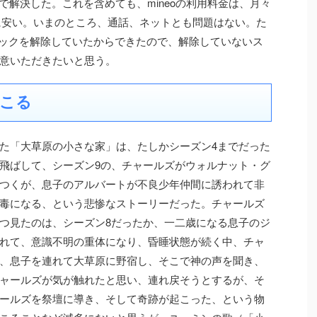
とで解決した。これを含めても、mineoの利用料金は、月々
的に安い。いまのところ、通話、ネットとも問題はない。た
Mロックを解除していたからできたので、解除していないス
意いただきたいと思う。
こる
た「大草原の小さな家」は、たしかシーズン4までだった
飛ばして、シーズン9の、チャールズがウォルナット・グ
つくが、息子のアルバートが不良少年仲間に誘われて非
毒になる、という悲惨なストーリーだった。チャールズ
つ見たのは、シーズン8だったか、一二歳になる息子のジ
れて、意識不明の重体になり、昏睡状態が続く中、チャ
、息子を連れて大草原に野宿し、そこで神の声を聞き、
ャールズが気が触れたと思い、連れ戻そうとするが、そ
ールズを祭壇に導き、そして奇跡が起こった、という物