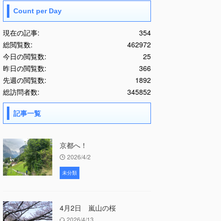
Count per Day
現在の記事:
354
総閲覧数:
462972
今日の閲覧数:
25
昨日の閲覧数:
366
先週の閲覧数:
1892
総訪問者数:
345852
記事一覧
京都へ！
2026/4/2
未分類
4月2日 嵐山の桜
2026/4/13