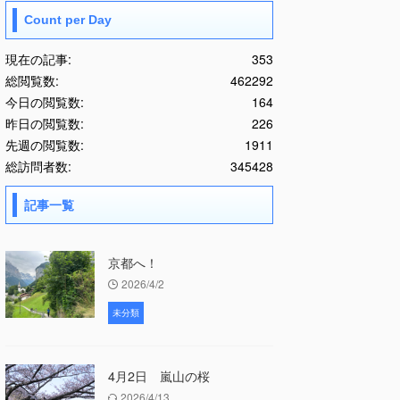
Count per Day
現在の記事:
353
総閲覧数:
462292
今日の閲覧数:
164
昨日の閲覧数:
226
先週の閲覧数:
1911
総訪問者数:
345428
記事一覧
京都へ！
2026/4/2
未分類
4月2日 嵐山の桜
2026/4/13