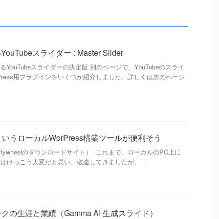
ouTubeスライダー : Master Slider
無料で作れるYouTubeスライダーの決定版 別のページで、YouTubeのスライ
dPress用プラグインをいくつか紹介しました。詳しくは次のページ
wheelというローカルWorPress構築ツールが便利そう
ocal by Flywheelのダウンロードサイト） これまで、ローカルのPC上に
るのはけっこう大変だと思い、敬遠してきましたが、 ...
の生涯と業績（Gamma AI 生成スライド）