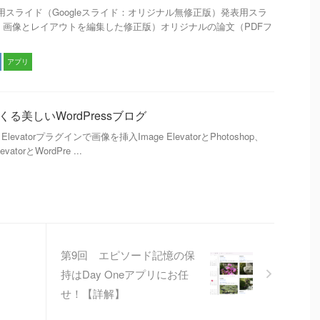
目 次 発表用スライド（Googleスライド：オリジナル無修正版）発表用スラ
イド：画像とレイアウトを編集した修正版）オリジナルの論文（PDFフ
アプリ
rでつくる美しいWordPressブログ
mage Elevatorプラグインで画像を挿入Image ElevatorとPhotoshop、
vatorとWordPre ...
第9回 エピソード記憶の保
持はDay Oneアプリにお任
せ！【詳解】