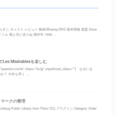
報 あらすじ キャスト レビュー 動画/Blueray/DVD 基本情報 原題 Gone
語タイトル 風と共に去りぬ 製作年 1939 ...
でLes Misérablesを楽しむ
e="question-circle" class="fa-lg" unprefixed_class=""] なぜいま
？ 今年も早く ...
クマークの整理
 Fitchburg Public Library from Flickr CC) プラグイン Category Order