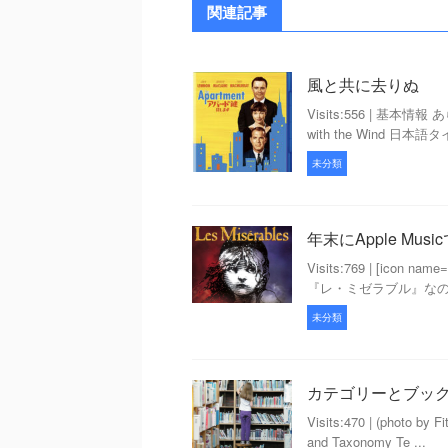
関連記事
風と共に去りぬ
Visits:556 | 基本情
with the Wind 日本
未分類
年末にApple Music
Visits:769 | [icon nam
『レ・ミゼラブル』なのか
未分類
カテゴリーとブッ
Visits:470 | (photo by
and Taxonomy Te ...