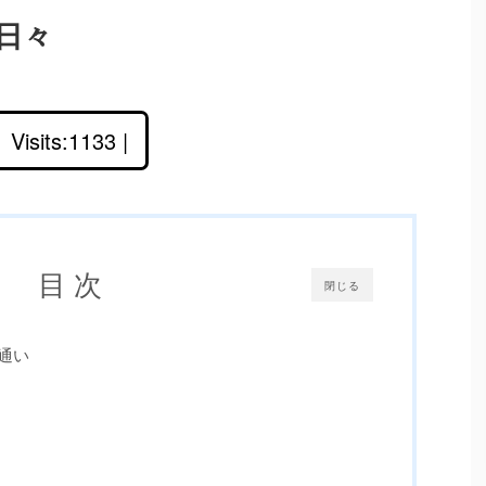
日々
Visits:1133 |
目 次
閉じる
通い