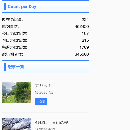
Count per Day
現在の記事:
234
総閲覧数:
462450
今日の閲覧数:
107
昨日の閲覧数:
215
先週の閲覧数:
1769
総訪問者数:
345560
記事一覧
京都へ！
2026/4/2
未分類
4月2日 嵐山の桜
2026/4/13