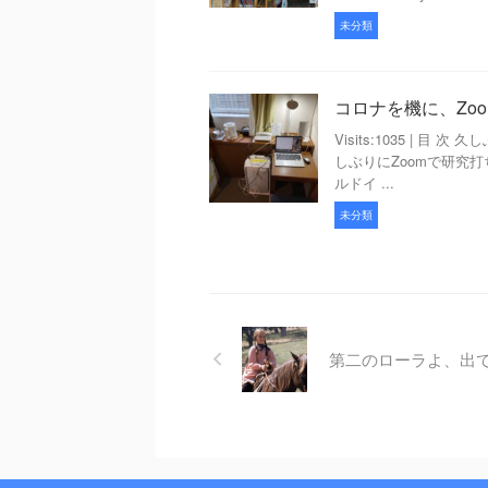
未分類
コロナを機に、Zo
Visits:1035 | 
しぶりにZoomで研究打
ルドイ ...
未分類
第二のローラよ、出