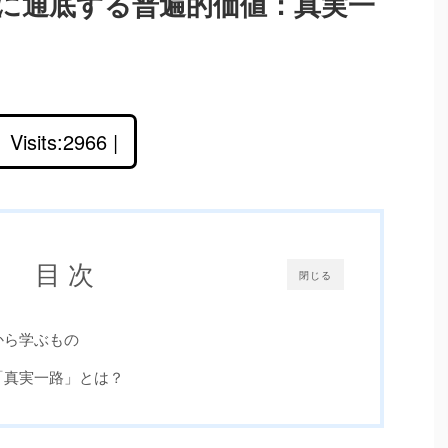
に通底する普遍的価値：真実一
Visits:2966 |
目 次
閉じる
から学ぶもの
「真実一路」とは？