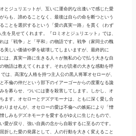
オとジュリエットが、互いに運命的な出逢いで感じた愛
がらも、諦めることなく、最後は自らの命を断つという
ることを選択するという「愛の真実一路」を貫く（わず
人生を見せてくれます。『ロミオとジュリエット』では、
れは「戦争」と「平和」の物語です。戦争（家同士の醜
る美しい価値や夢を破壊してしまいますが、最終的に
には、真実一路に生きる人々が無私の心で払う大きな自
の物語は教えてくれます。それが読者の大きな感動を呼
』では、高潔な人格を持つ主人公の黒人将軍オセローが、
と不倫の仲だという部下のイアーゴーからの度重なる讒
みを募らせ、ついには妻を殺害してします。しかし、オ
ちます。オセローとデズデモーナは、ともに深く愛し合
わりませんが、オセローの愛は不倫への嫉妬により「憎
憎しみもデズネモーナを愛するがゆえに生じたもので、
い愛が戻り、強い自責の念から自殺するに至るのです。
屈折した愛の発露として、人の行動を大きく変えること