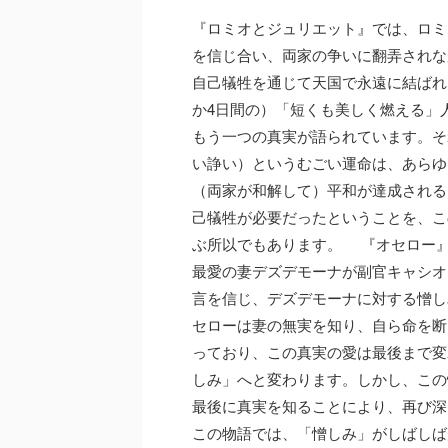
『ロミオとジュリエット』では、ロミ
を信じ合い、両家の争いに翻弄されな
自己犠牲を通じて天国で永遠に結ばれ
か4日間の）「短くも美しく燃える」
もう一つの真実が語られています。そ
い諍い）というむごい運命は、あらゆ
（両家が和解して）平和が達成される
己犠牲が必要だったということを、こ
ぶ所以でもあります。 『オセロー
最愛の妻デズデモーナが副官キャシオ
言を信じ、デズデモーナに対する憎し
セローは妻の無実を知り、自ら命を断
っており、この真実の愛は最後まで変
しみ」へと変わります。しかし、この
最後に真実を知ることにより、再び深
この物語では、「憎しみ」がしばしば