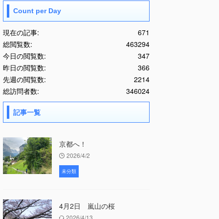
Count per Day
現在の記事:
671
総閲覧数:
463294
今日の閲覧数:
347
昨日の閲覧数:
366
先週の閲覧数:
2214
総訪問者数:
346024
記事一覧
京都へ！
2026/4/2
未分類
4月2日 嵐山の桜
2026/4/13