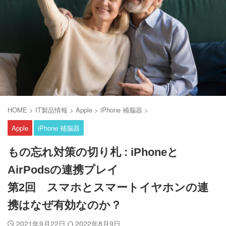
HOME
>
IT製品情報
>
Apple
>
iPhone 補脳器
>
Apple
iPhone 補脳器
もの忘れ対策の切り札 : iPhoneと
AirPodsの連携プレイ
第2回 スマホとスマートイヤホンの連
携はなぜ有効なのか？
2021年9月22日
2022年8月9日