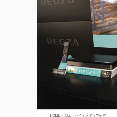
HOME
>
AIエッセイ
>
メディア研究
>