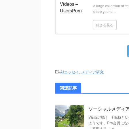
A large collection of 
share your p ...
続きを見る
-
AIエッセイ
,
メディア研究
関連記事
ソーシャルメディアと
Visits:765 | 
ようです。Pro会員に
に整理すること ...