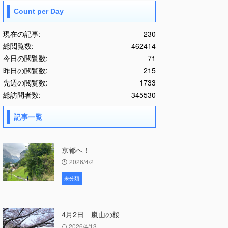
Count per Day
現在の記事:
230
総閲覧数:
462414
今日の閲覧数:
71
昨日の閲覧数:
215
先週の閲覧数:
1733
総訪問者数:
345530
記事一覧
京都へ！
2026/4/2
未分類
4月2日 嵐山の桜
2026/4/13