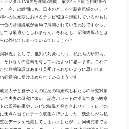
上デジタルTV8局を連続2週間、最大4ヶ月間も自動保存
と、今この瞬間にも、日本のどこかで新進気鋭のメディ
和への改元期におけるテレビ報道を録画しているかもし
一色の番組編成が全局で展開されているわけですから、
しては最適かもしれません。それとも、昭和終焉時とは
らは外れてしまっているでしょうか？
自粛状況」として、批判の対象になり、私たちの研究も、
、それなりの意義を有していたように思います。これに
た批判的論調はあまり見受けられないように思われま
ね好意的に受け止められているようです。
成皇太子と雅子さんの世紀の結婚式も私たちの研究対象
ング夫妻の研究に倣い、記念パレードの沿道で参与観察
トの回答結果やテレビの映像と突き合わせて、テレビの
に焦点を当てたデータ収集を行いました。残念ながら私
重なデータを死蔵してしまいましたが、共同研究者であ