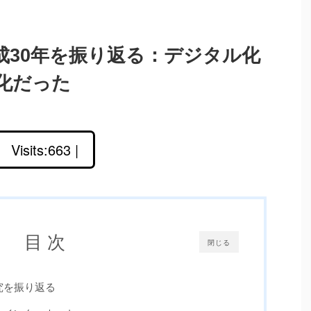
成30年を振り返る：デジタル化
化だった
Visits:663 |
目 次
閉じる
究を振り返る