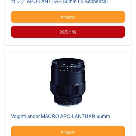
コシナ APO-LANTHAR 50mm F2 Aspherical
Amazon
楽天市場
VoightLander MACRO APO-LANTHAR 65mm
Amazon