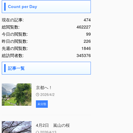
Count per Day
現在の記事:
474
総閲覧数:
462227
今日の閲覧数:
99
昨日の閲覧数:
226
先週の閲覧数:
1846
総訪問者数:
345376
記事一覧
京都へ！
2026/4/2
未分類
4月2日 嵐山の桜
2026/4/13