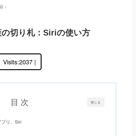
脳器
>
の切り札：Siriの使い方
Visits:2037 |
目 次
閉じる
リ、Siri