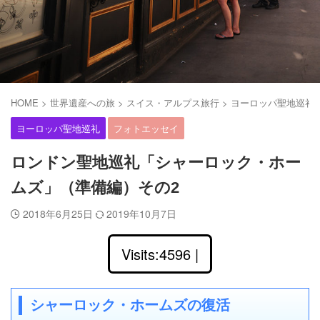
HOME
>
世界遺産への旅
>
スイス・アルプス旅行
>
ヨーロッパ聖地巡礼
ヨーロッパ聖地巡礼
フォトエッセイ
ロンドン聖地巡礼「シャーロック・ホー
ムズ」（準備編）その2
2018年6月25日
2019年10月7日
Visits:4596 |
シャーロック・ホームズの復活