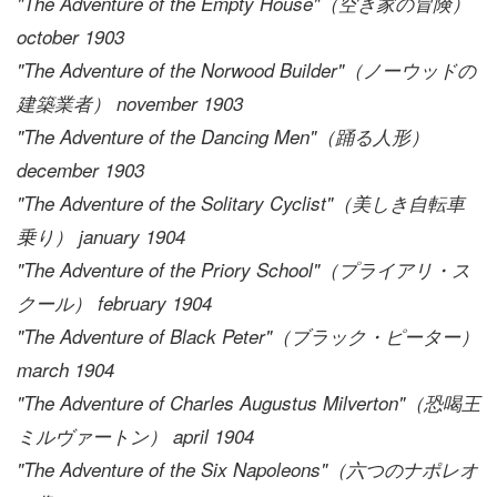
"The Adventure of the Empty House"（空き家の冒険）
october 1903
"The Adventure of the Norwood Builder"（ノーウッドの
建築業者） november 1903
"The Adventure of the Dancing Men"（踊る人形）
december 1903
"The Adventure of the Solitary Cyclist"（美しき自転車
乗り） january 1904
"The Adventure of the Priory School"（プライアリ・ス
クール） february 1904
"The Adventure of Black Peter"（ブラック・ピーター）
march 1904
"The Adventure of Charles Augustus Milverton"（恐喝王
ミルヴァートン） april 1904
"The Adventure of the Six Napoleons"（六つのナポレオ