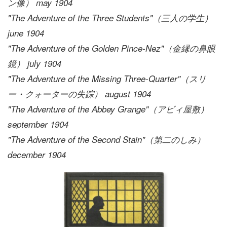
ン像） may 1904
"The Adventure of the Three Students"（三人の学生）
june 1904
"The Adventure of the Golden Pince-Nez"（金縁の鼻眼
鏡） july 1904
"The Adventure of the Missing Three-Quarter"（スリ
ー・クォーターの失踪） august 1904
"The Adventure of the Abbey Grange"（アビィ屋敷）
september 1904
"The Adventure of the Second Stain"（第二のしみ）
december 1904