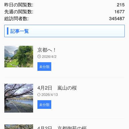
昨日の閲覧数:
215
先週の閲覧数:
1677
総訪問者数:
345487
記事一覧
京都へ！
2026/4/2
未分類
4月2日 嵐山の桜
2026/4/13
未分類
4月2日 京都御苑の桜